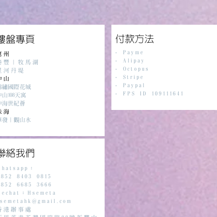
​付款方法
樓盤專頁
-
Payme
惠州
-
Alipay
泰豐｜牧馬湖
- Octopus
星河丹堤
- Stripe
中山
-
Paypal
錦繡國際花城
- FPS ID 109111641
中山108天寓
中海世紀薈
珠海
華發｜觀山水
聯絡我們
Whatsapp：
852 8403 0815
852 6685 3666
Wechat：Hsemeta
semetahk@gmail.com
香港辦事處