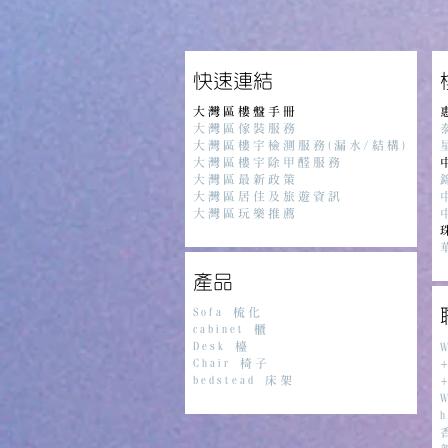
​快速連結
大灣區樓盤手冊
大灣區傢裝服務
大灣區樓宇檢測服務(漏水/結構)
大灣區樓宇除甲醛服務
大灣區最新政策
大灣區居住及旅遊資訊
大灣區玩樂推薦
產品
Sofa 梳化
cabinet 櫃
Desk 檯
Chair 椅子
+
bedstead 床架
+
h