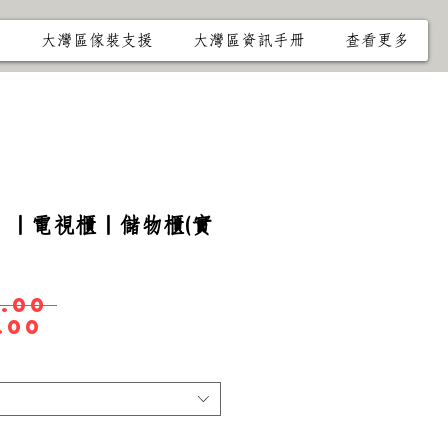
冊
大灣區傢裝支援
大灣區資訊手冊
查看更多
 ｜電視櫃｜儲物櫃(實
一
.00 
促
般
.00
銷
價
價
格
格