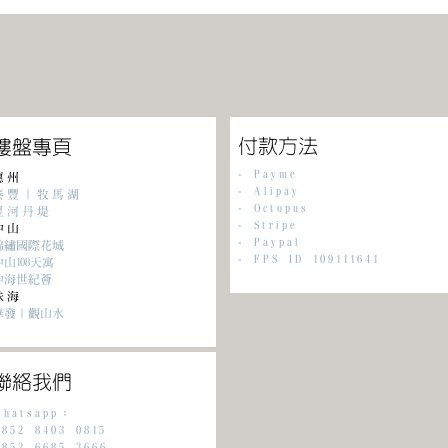
​付款方法
樓盤專頁
-
Payme
惠州
-
Alipay
泰豐｜牧馬湖
- Octopus
星河丹堤
- Stripe
中山
-
Paypal
錦繡國際花城
- FPS ID 109111641
中山108天寓
中海世紀薈
珠海
華發｜觀山水
聯絡我們
Whatsapp：
852 8403 0815
852 6685 3666