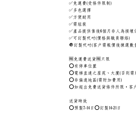
✅免運費(受條件限制)
✅多色選擇
✅方便耐用
✅需組裝
✅產品提供售後6個月非人為損壞保
✅可訂製呎吋(價格與職員聯絡)
🔘訂製呎吋(客戶需報價後揀選數
🆓免運費送貨🆓只限
⭕有停車位置
⭕電梯直達之屋苑、大廈(否則需
⭕非偏遠地區(需附加費用)
⭕如超出免費送貨條件所限，客
送貨時效
⭕預製7-14日⭕訂製14-21日