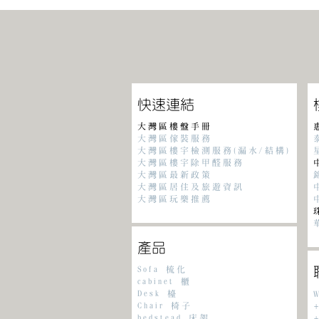
​快速連結
大灣區樓盤手冊
大灣區傢裝服務
大灣區樓宇檢測服務(漏水/結構)
大灣區樓宇除甲醛服務
大灣區最新政策
大灣區居住及旅遊資訊
大灣區玩樂推薦
產品
Sofa 梳化
cabinet 櫃
Desk 檯
Chair 椅子
+
bedstead 床架
+