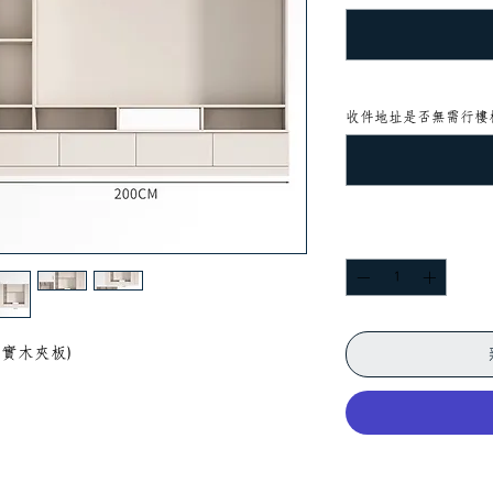
收件地址是否無需行樓梯
數量
*
實木夾板)