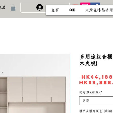
家居
免費註冊/登入
主頁
SQE
大灣區樓盤手
多用途組合櫃
木夾板)
 HK$4,188
HK$3,888
呎吋(闊x深x高)
*
選擇
櫃門及櫃身顏色 (選填)