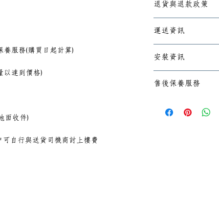
退貨與退款政策
✅不設退貨
運送資訊
✅如因出廠質量問
退款
🆓免運費送貨🆓只
養服務(購買日起計算)
安裝資訊
⭕有停車位置
量以達到價格)
⭕無樓梯、有電梯
產品需自行組裝或
售後保養服務
收件)
⭕非偏遠地區(需附
✅產品提供售後6
⭕如超出免費送貨
起計算)
地面收件)
機商討上樓費
戶可自行與送貨司機商討上樓費