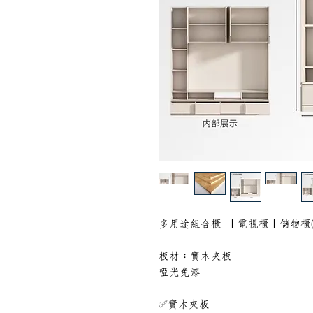
多用途組合櫃 ｜電視櫃｜儲物櫃(
板材：實木夾板
啞光免漆
✅實木夾板