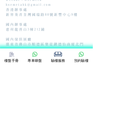
hsemetahk@gmail.com
香港辦事處
新界葵青荃灣國瑞路88號新豐中心9樓
國內辦事處
惠州龍熹山3棟212鋪
國內傢俱展廳
廣東省佛山市順德區樂從鎮德怡商廈北門
樓盤手冊
專車睇盤
驗樓服務
預約驗樓
​Hsemeta 美居達
©2024 presented by
hsemeta
.com