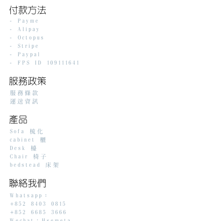
​付款方法
-
Payme
-
Alipay
- Octopus
- Stripe
-
Paypal
- FPS ID
109111641
服務政策
服務條款
​運送資訊
產品
Sofa 梳化
cabinet 櫃
Desk 檯
Chair 椅子
bedstead 床架
聯絡我們
Whatsapp：
+852 8403 0815
+852 6685 3666
Wechat：Hsemeta