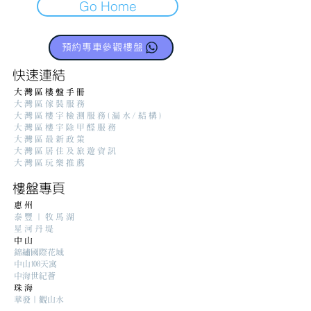
Go Home
預約專車參觀樓盤
​快速連結
大灣區樓盤手冊
大灣區傢裝服務
大灣區樓宇檢測服務(漏水/結構)
大灣區樓宇除甲醛服務
大灣區最新政策
大灣區居住及旅遊資訊
大灣區玩樂推薦
樓盤專頁
惠州
泰豐｜牧馬湖
星河丹堤
中山
錦繡國際花城
中山108天寓
中海世紀薈
珠海
華發｜觀山水