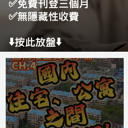
✅免費刊登三個月
✅無隱藏性收費
⬇️按此放盤⬇️
免費放盤登記