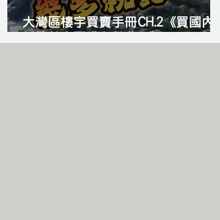
大灣區樓宇買賣手冊CH.2《買國內
新樓其實要幾多稅費？》