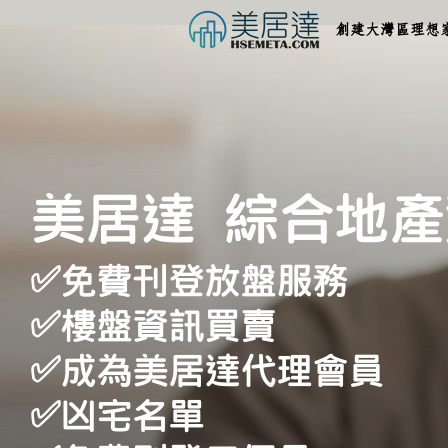
創建大灣區理想
美居達 綜合地
✅免費刊登放盤服務
✅樓盤資訊買賣
✅成為美居達代理會員
✅凶宅名單