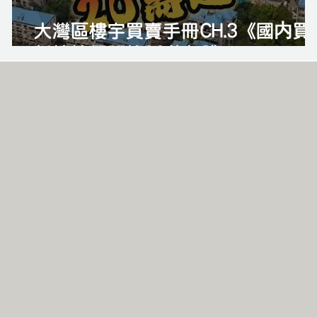
大灣區樓宇買賣手冊CH.3《國内買
新樓樓價預算20萬起?》