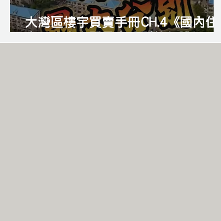
大灣區樓宇買賣手冊CH.4《國內住
宅、公寓之間最大分別係乜?》